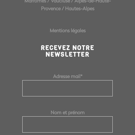
Maritimes
/
Vaucluse
/
Alpes-de-Haute-
Provence
/
Hautes-Alpes
Mentions légales
RECEVEZ NOTRE
NEWSLETTER
Adresse mail*
Nom et prénom