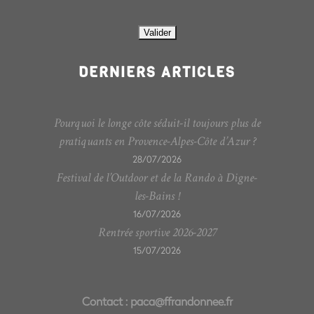
DERNIERS ARTICLES
Pourquoi le longe côte séduit-il toujours plus de
pratiquants en Provence-Alpes-Côte d’Azur ?
28/07/2026
Festival de l’Outdoor et de la Rando à Digne-
les-Bains !
16/07/2026
Rentrée sportive 2026-2027
15/07/2026
Contact :
paca@ffrandonnee.fr