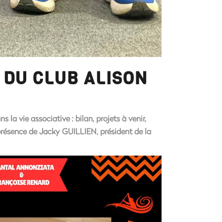
 DU CLUB ALISON
a vie associative : bilan, projets à venir,
résence de Jacky GUILLIEN, président de la