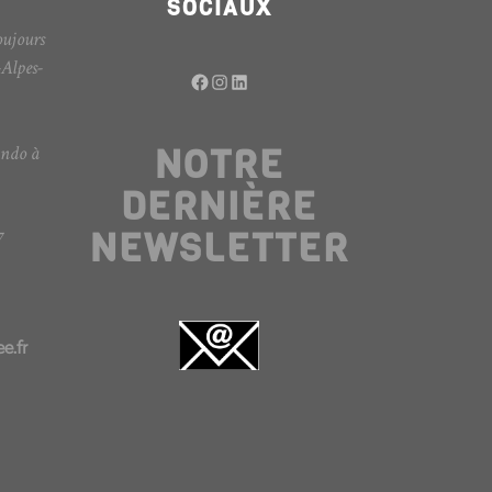
SOCIAUX
oujours
-Alpes-
Facebook
Instagram
LinkedIn
NOTRE
ando à
DERNIÈRE
NEWSLETTER
7
e.fr