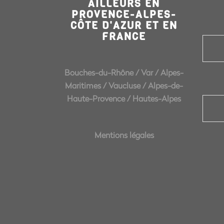
AILLEURS EN
PROVENCE-ALPES-
CÔTE D'AZUR ET EN
FRANCE
Bouches-du-Rhône
/
Var
/
Alpes-
Maritimes
/
Vaucluse
/
Alpes-de-
Haute-Provence
/
Hautes-Alpes
Mentions légales