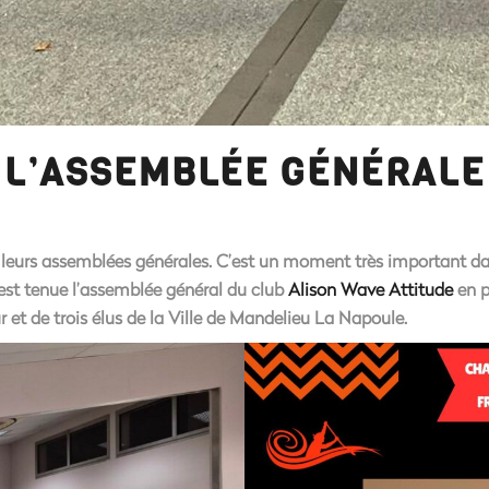
À L’ASSEMBLÉE GÉNÉRALE
eurs assemblées générales. C’est un moment très important dans l
’est tenue l’assemblée général du club
Alison Wave Attitude
en p
t de trois élus de la Ville de Mandelieu La Napoule.