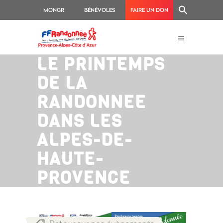
MONGR
BÉNÉVOLES
FAIRE UN DON
LE PRINTEMPS
DE LA
RANDONNEE
DANS LES
ALPES-DE-
HAUTE-
PROVENCE