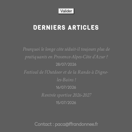
DERNIERS ARTICLES
Pourquoi le longe côte séduit-il toujours plus de
pratiquants en Provence-Alpes-Côte d’Azur ?
28/07/2026
Festival de l’Outdoor et de la Rando à Digne-
les-Bains !
16/07/2026
Rentrée sportive 2026-2027
15/07/2026
Contact :
paca@ffrandonnee.fr