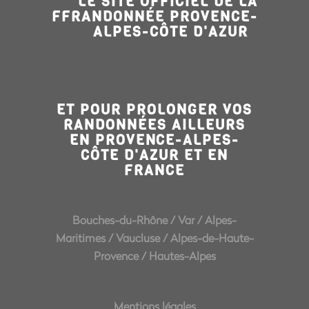
LE SITE OFFICIEL DE LA
FFRANDONNÉE PROVENCE-
ALPES-CÔTE D'AZUR
ET POUR PROLONGER VOS
RANDONNÉES AILLEURS
EN PROVENCE-ALPES-
CÔTE D'AZUR ET EN
FRANCE
Bouches-du-Rhône
/
Var
/
Alpes-
Maritimes
/
Vaucluse
/
Alpes-de-Haute-
Provence
/
Hautes-Alpes
Mentions légales