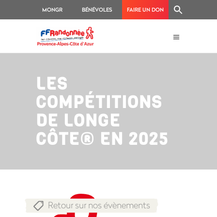
MONGR
BÉNÉVOLES
FAIRE UN DON
LES
COMPÉTITIONS
DE LONGE
CÔTE® EN 2025
Retour sur nos évènements