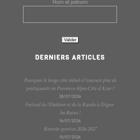
Nom et prénom
DERNIERS ARTICLES
Pourquoi le longe côte séduit-il toujours plus de
pratiquants en Provence-Alpes-Côte d’Azur ?
28/07/2026
Festival de l’Outdoor et de la Rando à Digne-
les-Bains !
16/07/2026
Rentrée sportive 2026-2027
15/07/2026