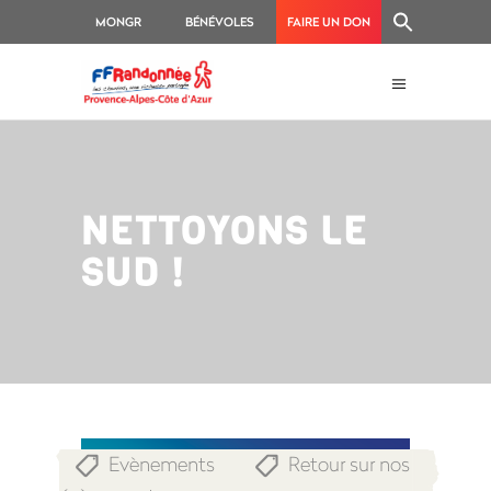
MONGR
BÉNÉVOLES
FAIRE UN DON
NETTOYONS LE
SUD !
Evènements
Retour sur nos
,