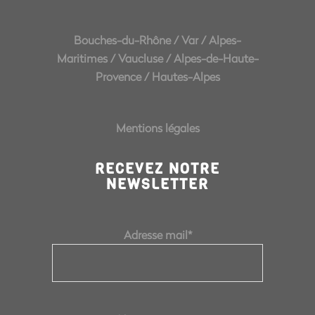
Bouches-du-Rhône
/
Var
/
Alpes-
Maritimes
/
Vaucluse
/
Alpes-de-Haute-
Provence
/
Hautes-Alpes
Mentions légales
RECEVEZ NOTRE
NEWSLETTER
Adresse mail*