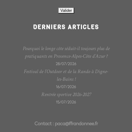
DERNIERS ARTICLES
Pourquoi le longe côte séduit-il toujours plus de
pratiquants en Provence-Alpes-Côte d’Azur ?
28/07/2026
Festival de l’Outdoor et de la Rando à Digne-
les-Bains !
16/07/2026
Rentrée sportive 2026-2027
15/07/2026
Contact :
paca@ffrandonnee.fr