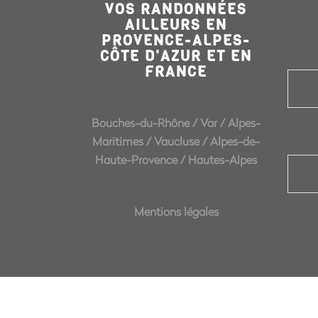
VOS RANDONNÉES
AILLEURS EN
PROVENCE-ALPES-
CÔTE D'AZUR ET EN
FRANCE
Bouches-du-Rhône
/
Var
/
Alpes-
Maritimes
/
Vaucluse
/
Alpes-de-
Haute-Provence
/
Hautes-Alpes
Mentions légales