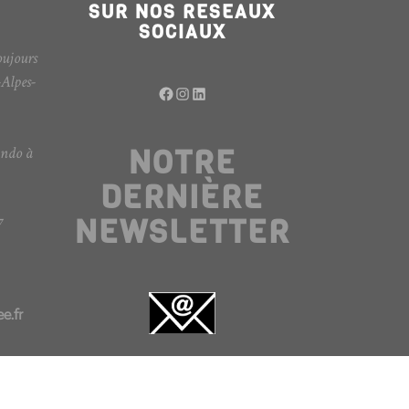
SUR NOS RESEAUX
SOCIAUX
oujours
-Alpes-
Facebook
Instagram
LinkedIn
NOTRE
ando à
DERNIÈRE
NEWSLETTER
7
e.fr