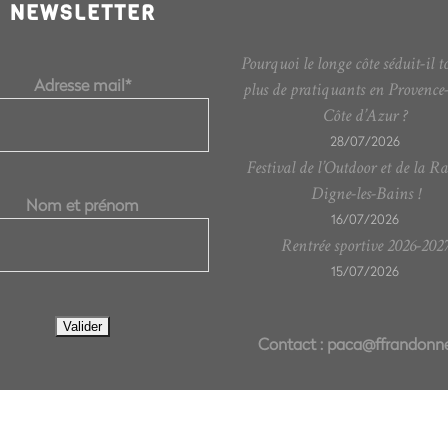
NEWSLETTER
Pourquoi le longe côte séduit-il t
Adresse mail*
plus de pratiquants en Provence
Côte d’Azur ?
28/07/2026
Festival de l’Outdoor et de la R
Digne-les-Bains !
Nom et prénom
16/07/2026
Rentrée sportive 2026-202
15/07/2026
Contact :
paca@ffrandonne
07 71 02 97 44