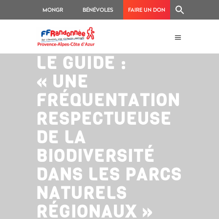
MONGR
BÉNÉVOLES
FAIRE UN DON
LE GUIDE :
« UNE
FRÉQUENTATION
RESPECTUEUSE
DE LA
BIODIVERSITÉ
DANS LES PARCS
NATURELS
RÉGIONAUX »