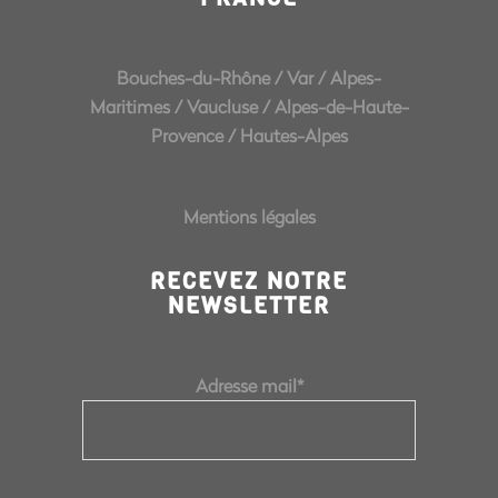
Bouches-du-Rhône
/
Var
/
Alpes-
Maritimes
/
Vaucluse
/
Alpes-de-Haute-
Provence
/
Hautes-Alpes
Mentions légales
RECEVEZ NOTRE
NEWSLETTER
Adresse mail*