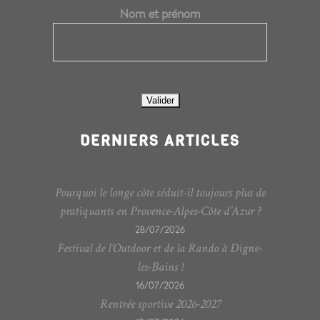
Nom et prénom
DERNIERS ARTICLES
Pourquoi le longe côte séduit-il toujours plus de
pratiquants en Provence-Alpes-Côte d’Azur ?
28/07/2026
Festival de l’Outdoor et de la Rando à Digne-
les-Bains !
16/07/2026
Rentrée sportive 2026-2027