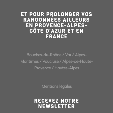
ET POUR PROLONGER VOS
RANDONNÉES AILLEURS
EN PROVENCE-ALPES-
CÔTE D'AZUR ET EN
FRANCE
Bouches-du-Rhône
/
Var
/
Alpes-
Maritimes
/
Vaucluse
/
Alpes-de-Haute-
Provence
/
Hautes-Alpes
Mentions légales
RECEVEZ NOTRE
NEWSLETTER